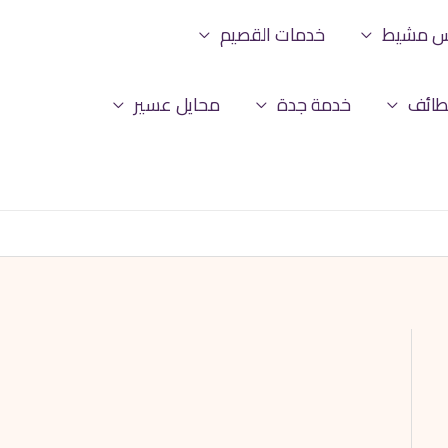
س مشيط
خدمات القصيم
طائف
خدمة جدة
محايل عسير