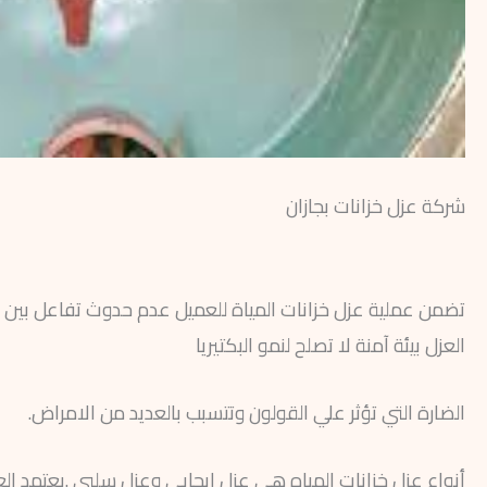
شركة عزل خزانات بجازان
تضمن عملية عزل خزانات المياة للعميل عدم حدوث تفاعل بين الم
العزل بيئة آمنة لا تصلح لنمو البكتيريا
الضارة التي تؤثر علي القولون وتتسبب بالعديد من الامراض.
أنواع عزل خزانات المياه هى عزل إيجابي وعزل سلبي .يعتمد العزل