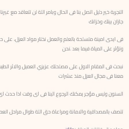
التجربة خير دليل اتصل بنا فى الحال وبامر اللة لن تتعاقد مع غ
جازان بيتك وخزانك
فى ايدى امينة متسلحة بالعلم والعمل نختار مواد العزل، على ح
وتؤثر على المياة فيما بعد .نحن
نبحث فى المقام الاول على مصلحتك عزيزي العميل والاثر الطيب ا
معنا فى مجال العزل منذ عشرات
السنون وليس مؤجر يمكنك الرجوع الينا فى اى وقت اذا حدث اى خ
تتصف بالمصداقية والامانة ومراعاة حق اللة طوال مراحل العمل.