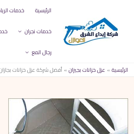
خطي
الرئيسية
خدمات الري
لى
لمحتوى
خدمات نجران
خدم
رجال المع
الرئيسية
عزل خزانات بجيزان
أفضل شركة عزل خزانات بجازان-562042777