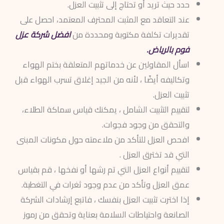
حدد حيث تريد أو تحتاج إلى تثبيت العزل.
عند التعاقد مع المثبت المحترف المعتمد، احصل على
تقديرات تكلفة مكتوبة ومحددة من
افضل شركة عزل
فوم بالرياض.
اسأل المقاولين عن خدماتهم المتعلقة بختم الهواء
وتكاليفه أيضًا ، لأنه من الجيد إغلاق تسرب الهواء قبل
تثبيت العزل.
لتقييم التثبيت الشامل ، يمكنك قياس سماكة الطلاء،
والتحقق من وجود فجوات.
افحص العزل للتأكد من ملاءمته حول مكونات المبنى
التي قد تخترق العزل .
لتقييم أنواع العزل التي تم رشها أو نفخها ، قم بقياس
عمق العزل وتأكد من عدم وجود ثغرات في التغطية.
إذا اخترت تثبيت العزل بنفسك ، فاتبع إرشادات الشركة
الصانعة واحتياطات السلامة بعناية وتحقق من رموز