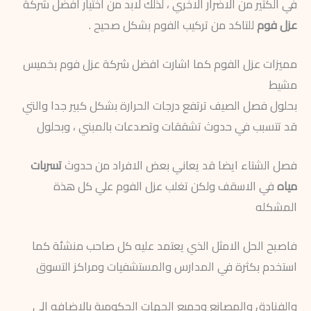
في الكثير من الاضرار الاخري ، لذلك لابد من اختيار افضل شركة
عزل فوم
للتاكد من تركيب الفوم بشكل صحيح .
مميزات عزل الفوم كما اشارت افضل شركة عزل فوم بخميس
مشيط
بحلول فصل الصيف ترتفع درجات الحرارة بشكل كبير جدا والتي
قد تتسبب في حدوث تشققات وتصدعات بالمبني ، وبحلول
فصل الشتاء ايضا قد يعاني بعض الافراد من حدوث
تسربات
مياه
في الاسقف ولكن تغلب عزل الفوم علي كل هذة
المشكله
فاصبح الحل الامثل الذي يعتمد عليه كل صاحب منشئة كما
استخدم بكثرة في المدارس والمستشفيات ومراكز التسوق
والفنادق والمصانع وجميع الجهات الحكومية بالاضافه الي