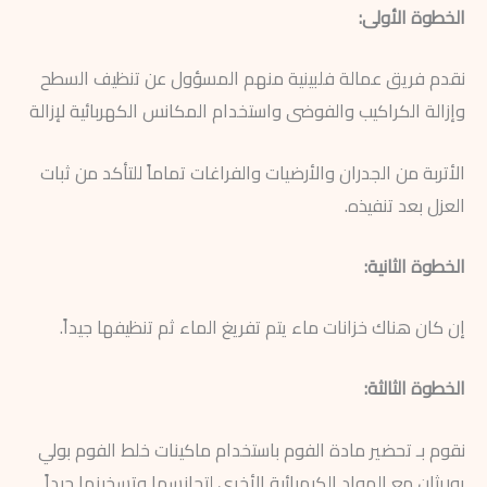
الخطوة الأولى:
نقدم فريق عمالة فلبينية منهم المسؤول عن تنظيف السطح
وإزالة الكراكيب والفوضى واستخدام المكانس الكهربائية لإزالة
الأتربة من الجدران والأرضيات والفراغات تماماً للتأكد من ثبات
العزل بعد تنفيذه.
الخطوة الثانية:
إن كان هناك خزانات ماء يتم تفريغ الماء ثم تنظيفها جيداً.
الخطوة الثالثة:
نقوم بـ تحضير مادة الفوم باستخدام ماكينات خلط الفوم بولي
يوريثان مع المواد الكيميائية الأخرى لتجانسها وتسخينها جيداً