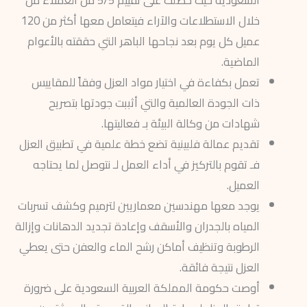
السعودية حيث حصلت على تقييم 5/5 من العملاء من
خلال الاستطلاعات والآراء فيتعامل معها أكثر من 120
عميل كل يوم بعد نجاحها الباهر التي حققته بالأعوام
الماضية.
تعمل بكفاءة في اختيار مواد العزل وفقاً للمقاييس
ذات الجودة العالمية والتي أثببت جودتها بتصريح
شهادات من وكالة البيئة بـ فعاليتها.
تقديم عمالة فلبينية تضع خطة علمية في تطبيق العزل
فـ تقوم بالتركيز في أداء العمل لـ نتوصل لما يحتاجه
العميل.
يوجد معها مهندسين معماريين لترميم وكشف تسربات
المياه بالجدران والأسقف وإعادة تجديد الدهانات وإزالة
الرطوبة وتنظيف أماكن رشح الماء والعفن حتى يعطي
العزل نتيجة فائقة.
أوصت حكومة المملكة العربية السعودية على ضرورة