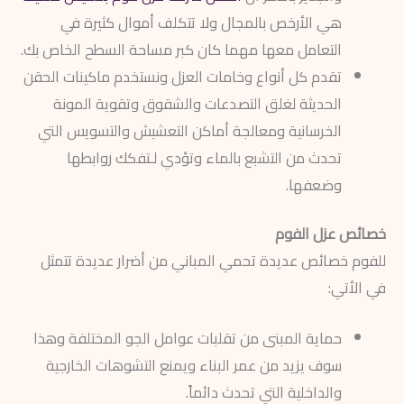
هي الأرخص بالمجال ولا تتكلف أموال كثيرة في
التعامل معها مهما كان كبر مساحة السطح الخاص بك.
تقدم كل أنواع وخامات العزل ونستخدم ماكينات الحقن
الحديثة لغلق التصدعات والشقوق وتقوية المونة
الخرسانية ومعالجة أماكن التعشيش والتسويس التي
تحدث من التشبع بالماء وتؤدي لـتفكك روابطها
وضعفها.
خصائص عزل الفوم
للفوم خصائص عديدة تحمي المباني من أضرار عديدة تتمثل
في الأتي:
حماية المبنى من تقلبات عوامل الجو المختلفة وهذا
سوف يزيد من عمر البناء ويمنع التشوهات الخارجية
والداخلية التي تحدث دائماً.