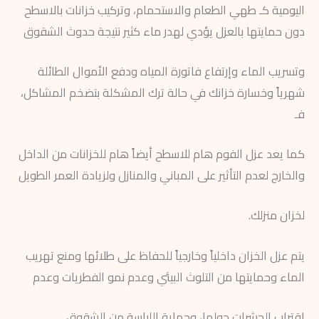
اليومية كـ طهي الطعام والاستحمام، وتركيب خزانات بالاسطح
دون حمايتها بالعزل يؤدي لهدر ماء كثير نتيجة حدوث الشقوق
وتسريب الماء وإرتفاع فاتورة المياه ودفع الأموال الطائلة
شهرياً وخسارة خزانك في حالة ترك المشكلة بتضخم المشاكل،
فـ
كما يعد عزل الفوم هام للاسطح أيضاً هام للخزانات من الداخل
والخارج لعدم التأثير على المباني والمنازل ولزيادة العمر الطويل
لخزان منزلك.
يتم عزل الخزان داخلياً وخارجياً للحفاظ على طلائها ومنع تهريب
الماء وحمايتها من التلوث البيئي وعدم نمو الفطريات وعدم
إقتراب الحشرات حولها، وحماية اللياسة من الشقوق.