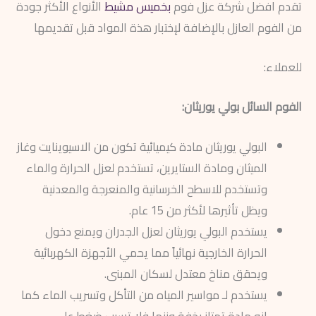
تقدم افضل شركة عزل فوم
بخميس مشيط
الأنواع الأكثر جودة
من الفوم العازل بالإضافة لإختبار هذة المواد قبل تقديمها
للعملاء:
الفوم السائل بولي يوريثان:
البولي يوريثان مادة كيميائية تكون من الاسيوينايت وغاز
الميثان ومادة الستايرين، تستخدم لعزل الحرارة والماء
وتستخدم للاسطح الخرسانية والمنعرجة والمعدنية
ويظل تأثيرها لأكثر من 15 عام.
يستخدم البولي يوريثان لعزل الجدران ويمنع دخول
الحرارة الخارجية نهائياً مما يحمي الأجهزة الكهربائية
ويحقق مناخ معتدل لسكان المبنى.
يستخدم لـ مواسير المياه من التأكل وتسريب الماء كما
انه مادة تمتاز بخفة وزنها فلا تسبب ضغط على