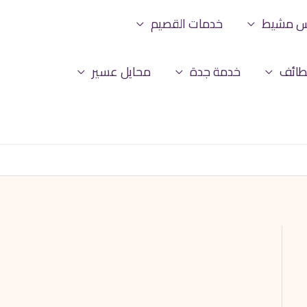
س مشيط
خدمات القصيم
طائف
خدمة جدة
محايل عسير