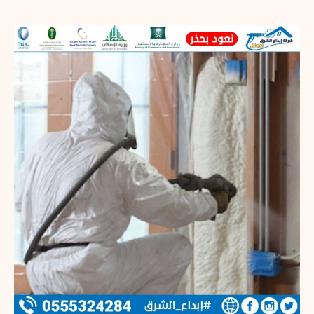
شركة
عزل
فوم
بمحايل
عسير