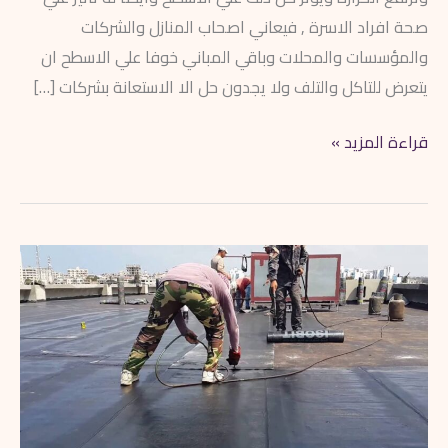
صحة افراد الاسرة , فيعاني اصحاب المنازل والشركات
والمؤسسات والمحلات وباقي المباني خوفا علي الاسطح ان
يتعرض للتاكل والتلف ولا يجدون حل الا الاستعانة بشركات […]
قراءة المزيد »
أفضل
شركة
عزل
اسطح
بالقصيم
0562042777
خصم