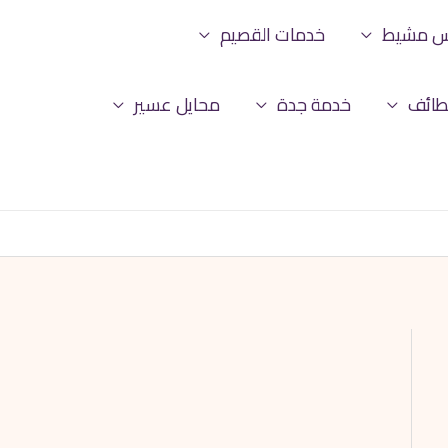
س مشيط
خدمات القصيم
طائف
خدمة جدة
محايل عسير