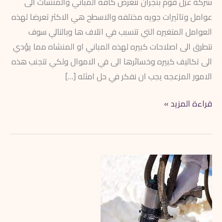
شركة عزل فوم بنجران تتعرض كافه المباني والمنشات الى
عوامل وتاثيرات جويه مختلفه والاسطح هي الاكثر تعرضا لهذه
العوامل المتغيره التي تتسبب في اتلاف ها وبالتالي سوف
نتطرق الى اصلاحات كبيره لهذه المباني او المنشاه مما يؤدي
الى تكاليف كبيره وخسائرها الى في الاموال ولكي تتجنب هذه
الامور المزعجه يجب ان نفكر في حل امثله […]
قراءة المزيد »
شركة
عزل
فوم
بجازان