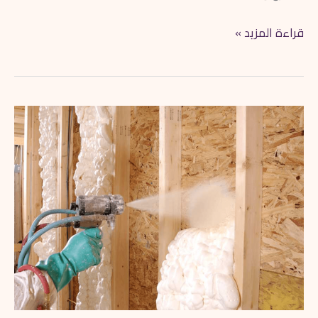
قراءة المزيد »
افضل
شركة
عزل
فوم
بتبوك
0562042777
خصم
25%