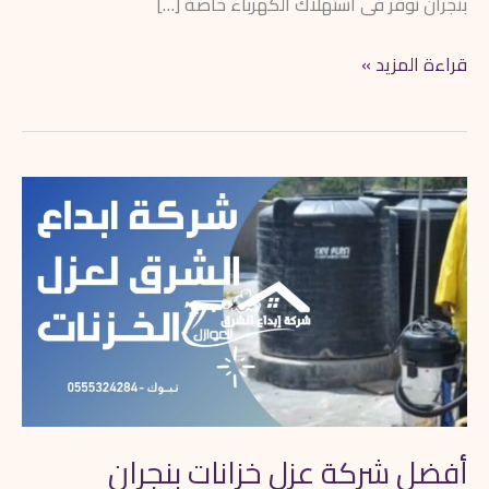
بنجران نوفر فى استهلاك الكهرباء خاصة […]
قراءة المزيد »
أفضل
شركة
عزل
خزانات
بنجران
0562042777
خصم15%
أفضل شركة عزل خزانات بنجران