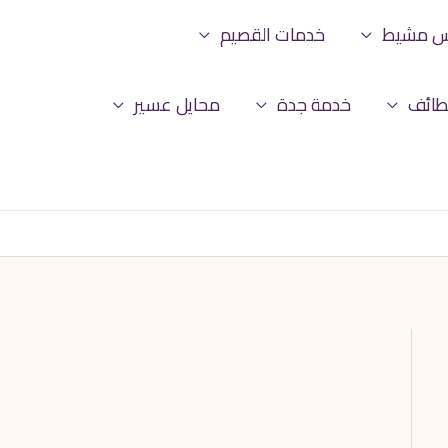
س مشيط
خدمات القصيم
طائف
خدمة جدة
محايل عسير